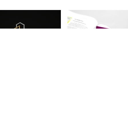
Livros do Ensino do Gov
ogotipo Premiação
Estado de SP
Logotipo 
diagramação, identidade visual,
gráfico