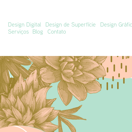
Design Digital
Design de Superfície
Design Gráfi
Serviços
Blog
Contato