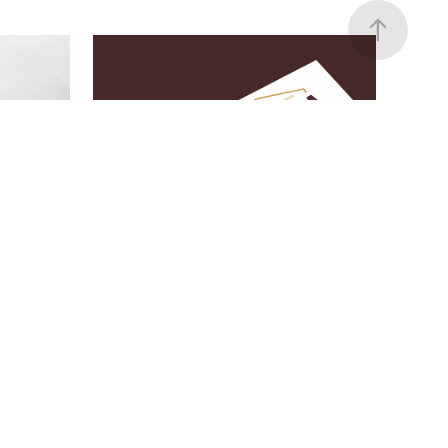
erno do 
Chaira Cortes Especiais
Logotipo, identidade Visual
 projeto 