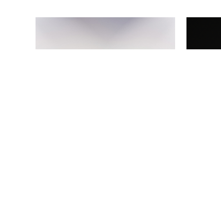
Logotipo
L
Design Gráfico , identidade visual